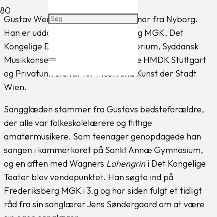
Gustav Wenzel Most (f. 1997) er tenor fra Nyborg.
Han er uddannet ved Frederiksberg MGK, Det
Kongelige Danske Musikkonservatorium, Syddansk
Musikkonservatorium, Opernschule HMDK Stuttgart
og Privatuniversität für Musik und Kunst der Stadt
Wien.
Sangglæden stammer fra Gustavs bedsteforældre,
der alle var folkeskolelærere og flittige
amatørmusikere. Som teenager genopdagede han
sangen i kammerkoret på Sankt Annæ Gymnasium,
og en aften med Wagners
Lohengrin
i Det Kongelige
Teater blev vendepunktet. Han søgte ind på
Frederiksberg MGK i 3.g og har siden fulgt et tidligt
råd fra sin sanglærer Jens Søndergaard om at være