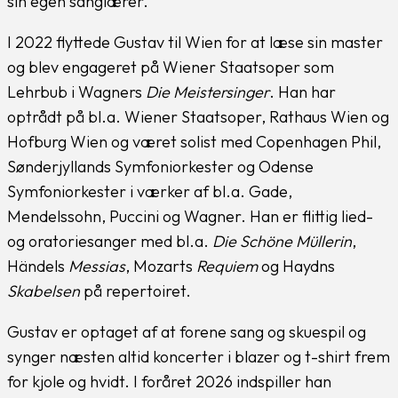
sin egen sanglærer.
I 2022 flyttede Gustav til Wien for at læse sin master
og blev engageret på Wiener Staatsoper som
Lehrbub i Wagners
Die Meistersinger
. Han har
optrådt på bl.a. Wiener Staatsoper, Rathaus Wien og
Hofburg Wien og været solist med Copenhagen Phil,
Sønderjyllands Symfoniorkester og Odense
Symfoniorkester i værker af bl.a. Gade,
Mendelssohn, Puccini og Wagner. Han er flittig lied-
og oratoriesanger med bl.a.
Die Schöne Müllerin
,
Händels
Messias
, Mozarts
Requiem
og Haydns
Skabelsen
på repertoiret.
Gustav er optaget af at forene sang og skuespil og
synger næsten altid koncerter i blazer og t-shirt frem
for kjole og hvidt. I foråret 2026 indspiller han